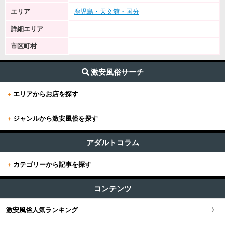
エリア
鹿児島・天文館・国分
詳細エリア
市区町村
激安風俗サーチ
+
エリアからお店を探す
+
ジャンルから激安風俗を探す
+
東京
すべて (626)
東京版TOP
アダルトコラム
+
関東
その他 (12)
+
カテゴリーから記事を探す
東京全域
関東版TOP
+
関西
エステ・回春 (53)
すべての記事
渋谷・恵比寿・目黒
コンテンツ
関東全域
M性感・痴女 (17)
関西版TOP
+
東海・北陸・甲信越
ユーザー人気ランキング
セクキャバ (83)
新宿・歌舞伎町・新大久保・高田馬場
激安風俗人気ランキング
埼玉県
関西全域
東海・北陸・甲信越版TOP
+
北海道・東北