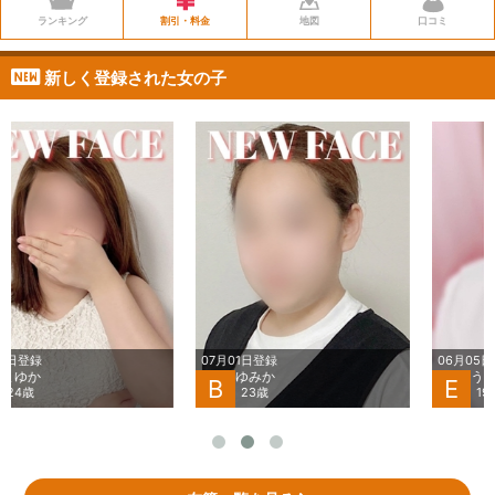
ランキング
割引・料金
地図
口コミ
新しく登録された女の子
07月01日登録
06月05日登録
ゆみか
うい
B
E
23歳
19歳