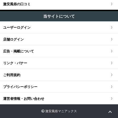
ソープ (3)
池袋・大塚・巣鴨
激安風俗の口コミ
神奈川県
大阪府
東海・北陸・甲信越全域
北海道・東北版TOP
+
中国・四国
ホテヘル (32)
五反田・品川・高輪・蒲田
当サイトについて
千葉県
京都府
愛知県
ファッションヘルス (90)
北海道・東北全域
中国・四国版TOP
+
九州・沖縄
ユーザーログイン
新橋・汐留・銀座・六本木
デリヘル (210)
茨城県
兵庫県
静岡県
宮城県
中国・四国全域
九州・沖縄版TOP
ピンサロ (27)
店舗ログイン
上野・鶯谷・神田・秋葉原
栃木県
滋賀県
新潟県
北海道
広島県
九州・沖縄全域
オナクラ・手コキ (117)
広告・掲載について
錦糸町・葛西・葛飾
群馬県
奈良県
岐阜県
青森県
岡山県
福岡県
リンク・バナー
立川・八王子・町田
和歌山県
三重県
秋田県
鳥取県
熊本県
ご利用規約
山梨県
山形県
島根県
佐賀県
プライバシーポリシー
長野県
岩手県
山口県
長崎県
運営者情報・お問い合わせ
石川県
福島県
香川県
大分県
激安風俗マニアックス
富山県
徳島県
宮崎県