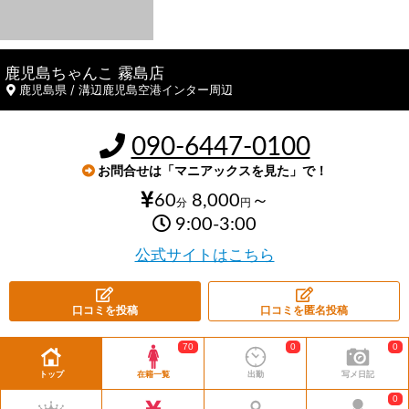
鹿児島ちゃんこ 霧島店
鹿児島県 / 溝辺鹿児島空港インター周辺
090-6447-0100
お問合せは「マニアックスを見た」で！
60
8,000
～
分
円
9:00-3:00
公式サイトはこちら
口コミを投稿
口コミを匿名投稿
70
0
0
トップ
在籍一覧
出勤
写メ日記
0