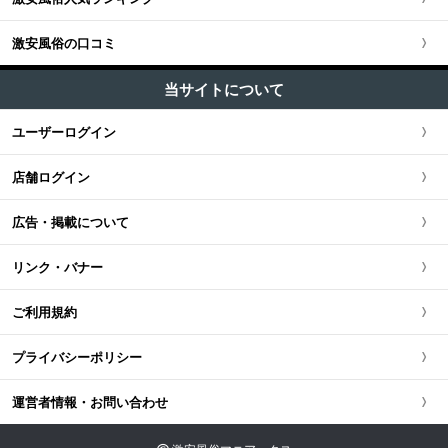
埼玉県
関西全域
東海・北陸・甲信越版TOP
+
北海道・東北
ソープ (3)
池袋・大塚・巣鴨
激安風俗の口コミ
神奈川県
大阪府
東海・北陸・甲信越全域
北海道・東北版TOP
+
中国・四国
ホテヘル (32)
五反田・品川・高輪・蒲田
当サイトについて
千葉県
京都府
愛知県
ファッションヘルス (90)
北海道・東北全域
中国・四国版TOP
+
九州・沖縄
ユーザーログイン
新橋・汐留・銀座・六本木
デリヘル (210)
茨城県
兵庫県
静岡県
宮城県
中国・四国全域
九州・沖縄版TOP
ピンサロ (27)
店舗ログイン
上野・鶯谷・神田・秋葉原
栃木県
滋賀県
新潟県
北海道
広島県
九州・沖縄全域
オナクラ・手コキ (117)
広告・掲載について
錦糸町・葛西・葛飾
群馬県
奈良県
岐阜県
青森県
岡山県
福岡県
リンク・バナー
立川・八王子・町田
和歌山県
三重県
秋田県
鳥取県
熊本県
ご利用規約
山梨県
山形県
島根県
佐賀県
プライバシーポリシー
長野県
岩手県
山口県
長崎県
運営者情報・お問い合わせ
石川県
福島県
香川県
大分県