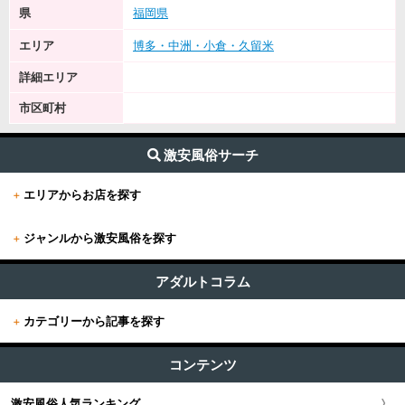
県
福岡県
エリア
博多・中洲・小倉・久留米
詳細エリア
市区町村
激安風俗サーチ
+
エリアからお店を探す
+
ジャンルから激安風俗を探す
+
東京
すべて (626)
東京版TOP
アダルトコラム
+
関東
その他 (12)
+
カテゴリーから記事を探す
東京全域
関東版TOP
+
関西
エステ・回春 (53)
すべての記事
渋谷・恵比寿・目黒
コンテンツ
関東全域
M性感・痴女 (17)
関西版TOP
+
東海・北陸・甲信越
ユーザー人気ランキング
セクキャバ (83)
新宿・歌舞伎町・新大久保・高田馬場
激安風俗人気ランキング