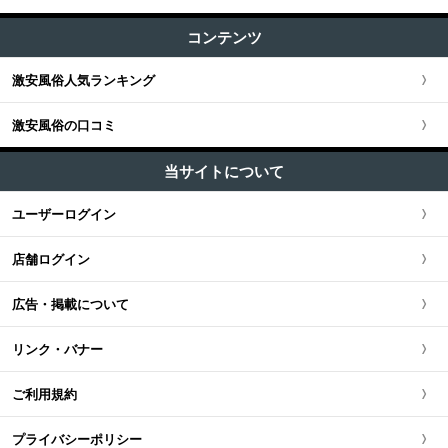
エステ・回春 (53)
すべての記事
渋谷・恵比寿・目黒
コンテンツ
関東全域
M性感・痴女 (17)
関西版TOP
+
東海・北陸・甲信越
ユーザー人気ランキング
セクキャバ (83)
新宿・歌舞伎町・新大久保・高田馬場
激安風俗人気ランキング
埼玉県
関西全域
東海・北陸・甲信越版TOP
+
北海道・東北
ソープ (3)
池袋・大塚・巣鴨
激安風俗の口コミ
神奈川県
大阪府
東海・北陸・甲信越全域
北海道・東北版TOP
+
中国・四国
ホテヘル (32)
五反田・品川・高輪・蒲田
当サイトについて
千葉県
京都府
愛知県
ファッションヘルス (90)
北海道・東北全域
中国・四国版TOP
+
九州・沖縄
ユーザーログイン
新橋・汐留・銀座・六本木
デリヘル (210)
茨城県
兵庫県
静岡県
宮城県
中国・四国全域
九州・沖縄版TOP
ピンサロ (27)
店舗ログイン
上野・鶯谷・神田・秋葉原
栃木県
滋賀県
新潟県
北海道
広島県
九州・沖縄全域
オナクラ・手コキ (117)
広告・掲載について
錦糸町・葛西・葛飾
群馬県
奈良県
岐阜県
青森県
岡山県
福岡県
リンク・バナー
立川・八王子・町田
和歌山県
三重県
秋田県
鳥取県
熊本県
ご利用規約
山梨県
山形県
島根県
佐賀県
プライバシーポリシー