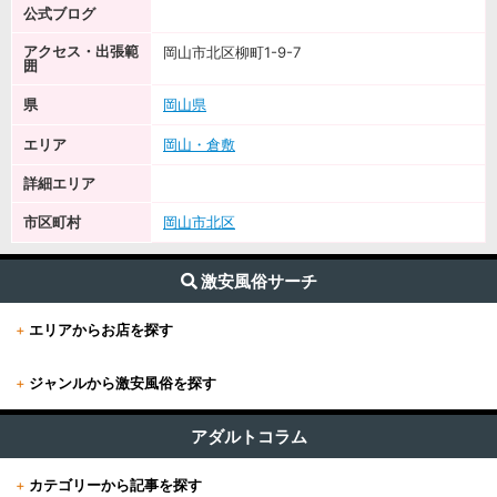
公式ブログ
アクセス・出張範
岡山市北区柳町1-9-7
囲
県
岡山県
エリア
岡山・倉敷
詳細エリア
市区町村
岡山市北区
激安風俗サーチ
+
エリアからお店を探す
+
ジャンルから激安風俗を探す
+
東京
すべて (626)
東京版TOP
アダルトコラム
+
関東
その他 (12)
+
カテゴリーから記事を探す
東京全域
関東版TOP
+
関西