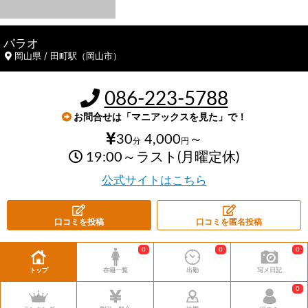
パラオ
岡山県 / 田町駅（岡山市）
086-223-5788
お問合せは「マニアックスを見た」で！
30
4,000
～
分
円
19:00～ラスト(月曜定休)
公式サイトはこちら
口コミを投稿
口コミを匿名投稿
0
0
0
トップ
在籍一覧
出勤
写メ日記
0