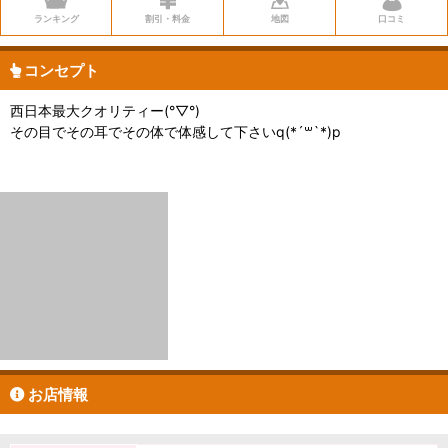
ランキング
割引・料金
地図
口コミ
コンセプト
西日本最大クオリティー(°▽°)
その目でその耳でその体で体感して下さいq(*´꒳`*)p
お店情報