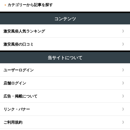
+
カテゴリーから記事を探す
東京全域
関東版TOP
+
関西
エステ・回春 (53)
すべての記事
渋谷・恵比寿・目黒
コンテンツ
関東全域
M性感・痴女 (17)
関西版TOP
+
東海・北陸・甲信越
ユーザー人気ランキング
セクキャバ (83)
新宿・歌舞伎町・新大久保・高田馬場
激安風俗人気ランキング
埼玉県
関西全域
東海・北陸・甲信越版TOP
+
北海道・東北
ソープ (3)
池袋・大塚・巣鴨
激安風俗の口コミ
神奈川県
大阪府
東海・北陸・甲信越全域
北海道・東北版TOP
+
中国・四国
ホテヘル (32)
五反田・品川・高輪・蒲田
当サイトについて
千葉県
京都府
愛知県
ファッションヘルス (90)
北海道・東北全域
中国・四国版TOP
+
九州・沖縄
ユーザーログイン
新橋・汐留・銀座・六本木
デリヘル (210)
茨城県
兵庫県
静岡県
宮城県
中国・四国全域
九州・沖縄版TOP
ピンサロ (27)
店舗ログイン
上野・鶯谷・神田・秋葉原
栃木県
滋賀県
新潟県
北海道
広島県
九州・沖縄全域
オナクラ・手コキ (117)
広告・掲載について
錦糸町・葛西・葛飾
群馬県
奈良県
岐阜県
青森県
岡山県
福岡県
リンク・バナー
立川・八王子・町田
和歌山県
三重県
秋田県
鳥取県
熊本県
ご利用規約
山梨県
山形県
島根県
佐賀県