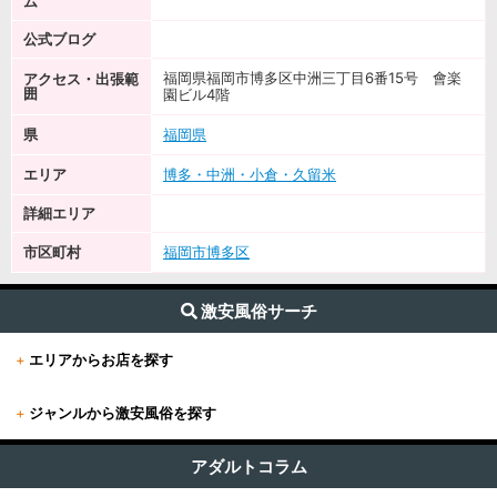
ム
公式ブログ
福岡県福岡市博多区中洲三丁目6番15号 會楽
アクセス・出張範
囲
園ビル4階
県
福岡県
エリア
博多・中洲・小倉・久留米
詳細エリア
市区町村
福岡市博多区
激安風俗サーチ
+
エリアからお店を探す
+
ジャンルから激安風俗を探す
+
東京
すべて (626)
東京版TOP
アダルトコラム
+
関東
その他 (12)