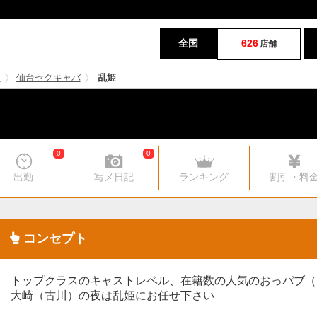
全国
626
店舗
台
仙台セクキャバ
乱姫
0
0
出勤
写メ日記
ランキング
割引・料
コンセプト
トップクラスのキャストレベル、在籍数の人気のおっパブ（
大崎（古川）の夜は乱姫にお任せ下さい