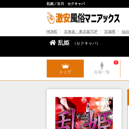
乱姫／古川 セクキャバ
HOME
北海道・東北版TOP
宮城県
仙
乱姫
（セクキャバ）
0
トップ
在籍一覧