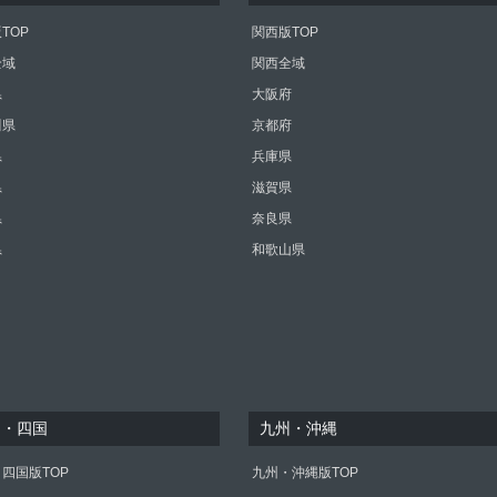
TOP
関西版TOP
全域
関西全域
県
大阪府
川県
京都府
県
兵庫県
県
滋賀県
県
奈良県
県
和歌山県
国・四国
九州・沖縄
四国版TOP
九州・沖縄版TOP