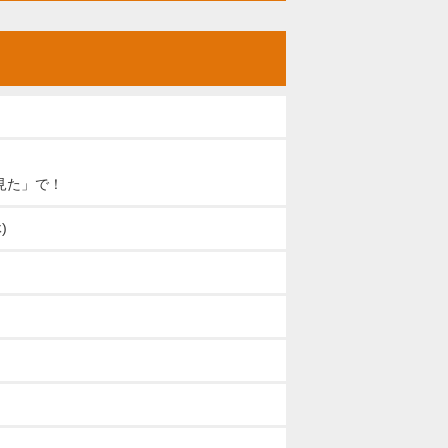
見た」で！
)