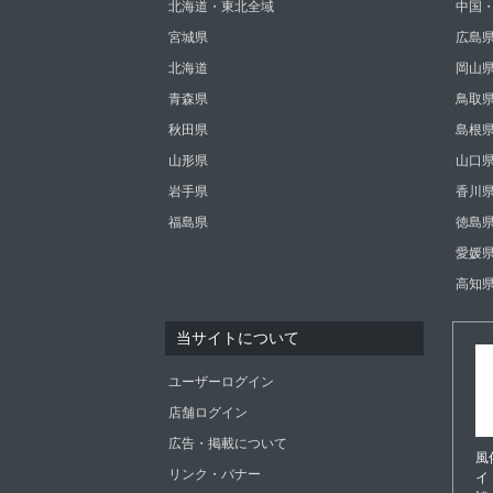
北海道・東北全域
中国
宮城県
広島
北海道
岡山
青森県
鳥取
秋田県
島根
山形県
山口
岩手県
香川
福島県
徳島
愛媛
高知
当サイトについて
ユーザーログイン
店舗ログイン
広告・掲載について
風
リンク・バナー
イ