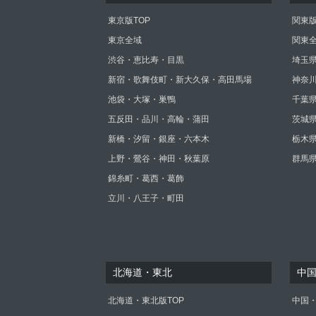
東京版TOP
関東版
東京全域
関東
渋谷・恵比寿・目黒
埼玉
新宿・歌舞伎町・新大久保・高田馬場
神奈
池袋・大塚・巣鴨
千葉
五反田・品川・高輪・蒲田
茨城
新橋・汐留・銀座・六本木
栃木
上野・鶯谷・神田・秋葉原
群馬
錦糸町・葛西・葛飾
立川・八王子・町田
北海道・東北
中
北海道・東北版TOP
中国・