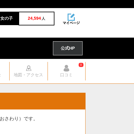
女の子
24,594
人
公式HP
0
金
地図・アクセス
口コミ
おさわり）です。