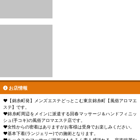
お店情報
♥【錦糸町発】メンズエステどっとこむ東京錦糸町【風俗アロマエ
ステ】です。
♥錦糸町周辺をメインに派遣する回春マッサージ＆ハンドフィニッ
シュ(手コキ)の風俗アロマエステ店です。
♥女性からの密着はありますがお客様は受身でお楽しみください。
♥基本下着(ランジェリー)での施術となります。
♥ルックスやマッサージ技術はもちろん素人感溢れる、容姿端麗な