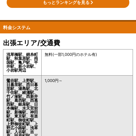
もっとランキングを見る
料金システム
出張エリア/交通費
浅草橋駅、錦糸町
無料(一部1,000円のホテル有)
駅、秋葉原駅、両
国駅、亀戸駅、平
井駅、新小岩駅、
小岩駅周辺
鶯谷駅、上野駅、
1,000円～
日暮里駅、西日暮
里駅、湯島駅、北
千住駅、綾瀬駅、
竹ノ塚駅、西新井
駅、葛西駅、西葛
西駅、銀座駅、日
本橋駅、水天宮前
駅、新橋駅、神田
駅、東京駅、有楽
町駅、御徒町駅、
上野御徒町駅、上
野広小路駅、浅草
駅、入谷駅、吉
原、田原町駅、三