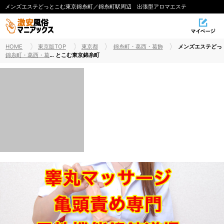
メンズエステどっとこむ東京錦糸町／錦糸町駅周辺 出張型アロマエステ
HOME
東京版TOP
東京都
錦糸町・葛西・葛飾
メンズエステどっ
錦糸町・葛西・葛飾オナクラ・手コキ
とこむ東京錦糸町