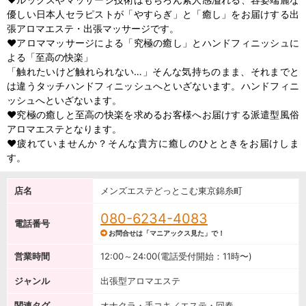
優しい日本人セラピストが「やすらぎ」と「癒し」をお届けする出
張アロマエステ・出張マッサージです。
♥アロママッサージによる「究極の癒し」とハンドフィニッシュに
よる「至高の快楽」
「触れたいけど触れられない…」そんな気持ちのまま、それまでと
は違うタッチハンドフィニッシュへといざないます。ハンドフィニ
ッシュへといざないます。
♥究極の癒しと至高の快楽を求めるお客様へお届けする派遣型風俗
アロマエステとなります。
♥疲れていませんか？そんな貴方に癒しのひとときをお届けしま
す。
店名
メンズエステどっとこむ東京錦糸町
080-6234-4083
電話番号
お問合せは「マニアックス見た」で！
営業時間
12:00～24:00(電話受付開始：11時〜)
ジャンル
出張型アロマエステ
関連タグ
オナクラ・手コキ／エステ・回春