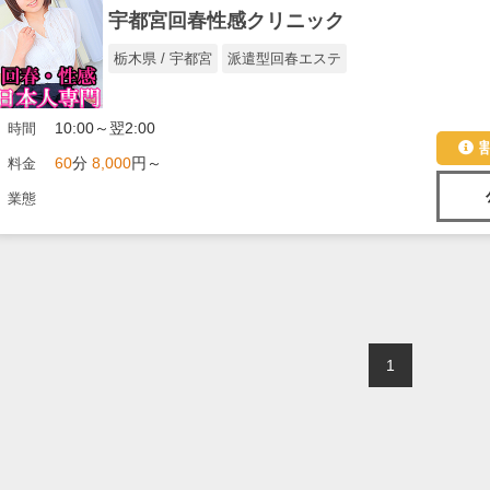
宇都宮回春性感クリニック
栃木県 / 宇都宮
派遣型回春エステ
10:00～翌2:00
時間
60
分
8,000
円～
料金
業態
1