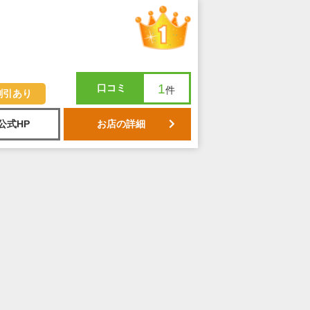
1
口コミ
件
割引あり
公式HP
お店の詳細