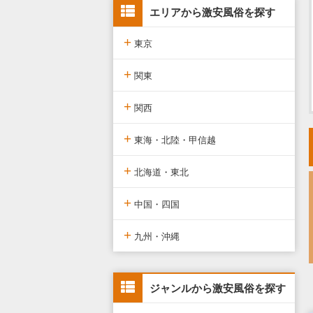
エリアから激安風俗を探す
+
東京
+
東京版TOP
関東
+
東京全域
関東版TOP
関西
+
渋谷・恵比寿・目黒
関東全域
関西版TOP
東海・北陸・甲信越
+
新宿・歌舞伎町・新大久保・高
埼玉県
関西全域
東海・北陸・甲信越版TOP
北海道・東北
田馬場
+
神奈川県
大阪府
東海・北陸・甲信越全域
北海道・東北版TOP
中国・四国
池袋・大塚・巣鴨
+
千葉県
京都府
愛知県
北海道・東北全域
中国・四国版TOP
九州・沖縄
五反田・品川・高輪・蒲田
茨城県
兵庫県
静岡県
宮城県
中国・四国全域
九州・沖縄版TOP
新橋・汐留・銀座・六本木
ジャンルから激安風俗を探す
栃木県
滋賀県
新潟県
北海道
広島県
九州・沖縄全域