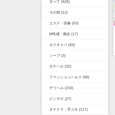
上野・鶯谷・神田・秋葉原
すべて (626)
群馬県
奈良県
岐阜県
青森県
岡山県
福岡県
その他 (12)
錦糸町・葛西・葛飾
和歌山県
三重県
秋田県
鳥取県
熊本県
エステ・回春 (53)
立川・八王子・町田
山梨県
山形県
島根県
佐賀県
M性感・痴女 (17)
長野県
岩手県
山口県
長崎県
セクキャバ (83)
石川県
福島県
香川県
大分県
ソープ (3)
ホテヘル (32)
富山県
徳島県
宮崎県
ファッションヘルス (90)
福井県
愛媛県
鹿児島県
デリヘル (210)
高知県
沖縄県
ピンサロ (27)
オナクラ・手コキ (117)