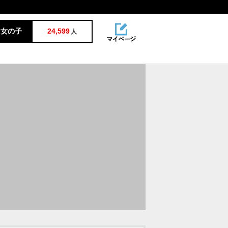
女の子
24,599
人