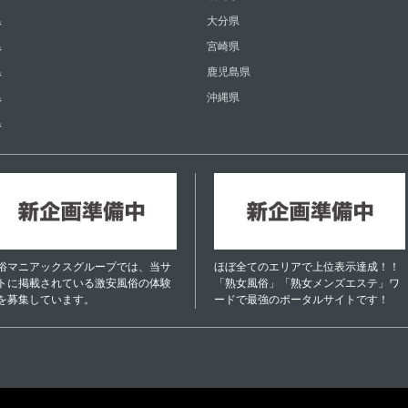
県
大分県
県
宮崎県
県
鹿児島県
県
沖縄県
県
俗マニアックスグループでは、当サ
ほぼ全てのエリアで上位表示達成！！
トに掲載されている激安風俗の体験
「熟女風俗」「熟女メンズエステ」ワ
を募集しています。
ードで最強のポータルサイトです！