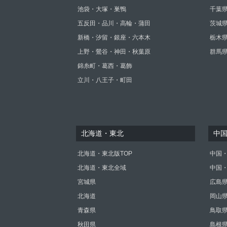
池袋・大塚・巣鴨
千葉
五反田・品川・高輪・蒲田
茨城
新橋・汐留・銀座・六本木
栃木
上野・鶯谷・神田・秋葉原
群馬
錦糸町・葛西・葛飾
立川・八王子・町田
北海道・東北
中
北海道・東北版TOP
中国・
北海道・東北全域
中国
宮城県
広島
北海道
岡山
青森県
鳥取
秋田県
島根