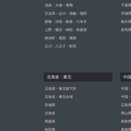
池袋・大塚・巣鴨
千葉
五反田・品川・高輪・蒲田
茨城
新橋・汐留・銀座・六本木
栃木
上野・鶯谷・神田・秋葉原
群馬
錦糸町・葛西・葛飾
立川・八王子・町田
北海道・東北
中
北海道・東北版TOP
中国・
北海道・東北全域
中国
宮城県
広島
北海道
岡山
青森県
鳥取
秋田県
島根