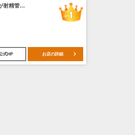
これが噂の裏カルテ ギン勃ちイメこき痴療院～天使達が射精管理してくれる噂は本当だった～
公式HP
お店の詳細