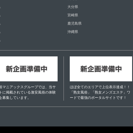
県
大分県
県
宮崎県
県
鹿児島県
県
沖縄県
県
俗マニアックスグループでは、当サ
ほぼ全てのエリアで上位表示達成！！
トに掲載されている激安風俗の体験
「熟女風俗」「熟女メンズエステ」ワ
を募集しています。
ードで最強のポータルサイトです！