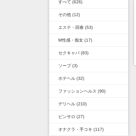
上野・鶯谷・神田・秋葉原
すべて (626)
群馬県
奈良県
岐阜県
青森県
岡山県
福岡県
その他 (12)
錦糸町・葛西・葛飾
和歌山県
三重県
秋田県
鳥取県
熊本県
エステ・回春 (53)
立川・八王子・町田
山梨県
山形県
島根県
佐賀県
M性感・痴女 (17)
長野県
岩手県
山口県
長崎県
セクキャバ (83)
石川県
福島県
香川県
大分県
ソープ (3)
ホテヘル (32)
富山県
徳島県
宮崎県
ファッションヘルス (90)
福井県
愛媛県
鹿児島県
デリヘル (210)
高知県
沖縄県
ピンサロ (27)
オナクラ・手コキ (117)