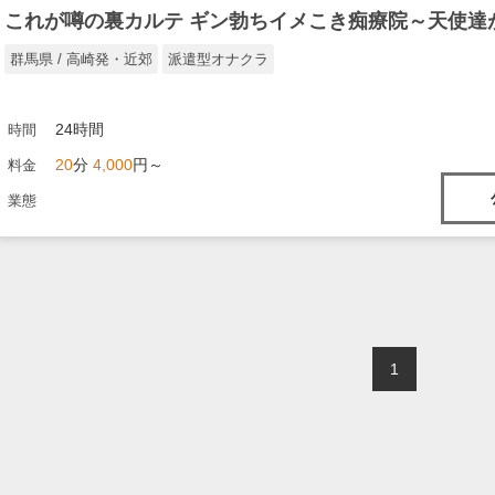
群馬県 / 高崎発・近郊
派遣型オナクラ
24時間
時間
20
分
4,000
円～
料金
業態
1