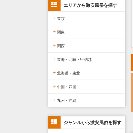
エリアから激安風俗を探す
+
東京
+
東京版TOP
関東
+
東京全域
関東版TOP
関西
+
渋谷・恵比寿・目黒
関東全域
関西版TOP
東海・北陸・甲信越
+
新宿・歌舞伎町・新大久保・高
埼玉県
関西全域
東海・北陸・甲信越版TOP
北海道・東北
田馬場
+
神奈川県
大阪府
東海・北陸・甲信越全域
北海道・東北版TOP
中国・四国
池袋・大塚・巣鴨
+
千葉県
京都府
愛知県
北海道・東北全域
中国・四国版TOP
九州・沖縄
五反田・品川・高輪・蒲田
茨城県
兵庫県
静岡県
宮城県
中国・四国全域
九州・沖縄版TOP
新橋・汐留・銀座・六本木
ジャンルから激安風俗を探す
栃木県
滋賀県
新潟県
北海道
広島県
九州・沖縄全域