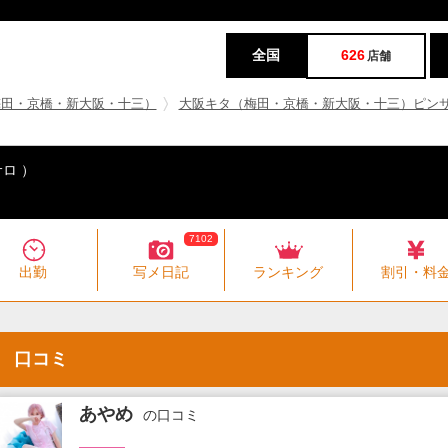
全国
626
店舗
梅田・京橋・新大阪・十三）
大阪キタ（梅田・京橋・新大阪・十三）ピン
ロ ）
7102
出勤
写メ日記
ランキング
割引・料
口コミ
あやめ
の口コミ