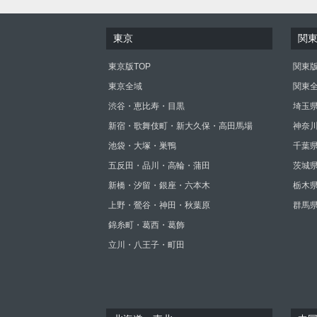
東京
関
東京版TOP
関東版
東京全域
関東
渋谷・恵比寿・目黒
埼玉
新宿・歌舞伎町・新大久保・高田馬場
神奈
池袋・大塚・巣鴨
千葉
五反田・品川・高輪・蒲田
茨城
新橋・汐留・銀座・六本木
栃木
上野・鶯谷・神田・秋葉原
群馬
錦糸町・葛西・葛飾
立川・八王子・町田