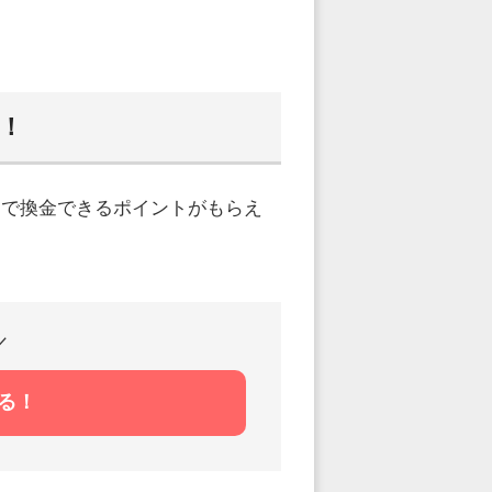
！
けで換金できるポイントがもらえ
／
06月15日登録
る！
ききょう
F
22歳