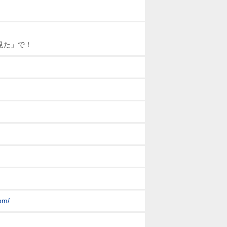
見た」で！
om/