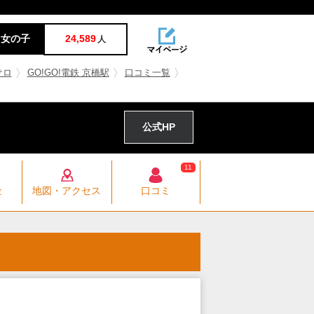
女の子
24,589
人
サロ
GO!GO!電鉄 京橋駅
口コミ一覧
公式HP
11
金
地図・アクセス
口コミ