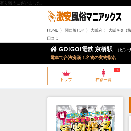
有り難うございました。
HOME
関西版TOP
大阪府
大阪キタ（
口コミ
GO!GO!電鉄 京橋駅
（ピンサ
電車で合法痴漢！名物の実物指名
74
トップ
在籍一覧