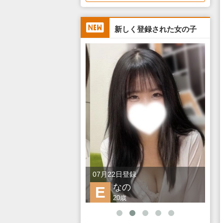
新しく登録された女の子
日登録
07月22日登録
07
ぎ
なの
E
G
歳
20歳