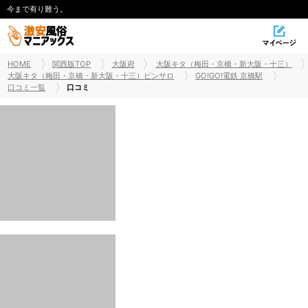
今まで有り難う。
HOME
関西版TOP
大阪府
大阪キタ（梅田・京橋・新大阪・十三）
大阪キタ（梅田・京橋・新大阪・十三）ピンサロ
GO!GO!電鉄 京橋駅
口コミ一覧
口コミ