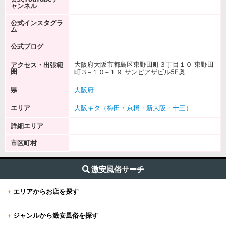
ャンネル
公式インスタグラ
ム
公式ブログ
大阪府大阪市都島区東野田町３丁目１０ 東野田
アクセス・出張範
囲
町３−１０−１９ サンピアザビル5F奥
県
大阪府
エリア
大阪キタ（梅田・京橋・新大阪・十三）
詳細エリア
市区町村
激安風俗サーチ
+
エリアからお店を探す
+
ジャンルから激安風俗を探す
+
東京