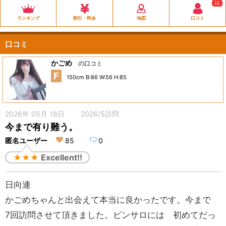
11
ランキング
割引・料金
地図
口コミ
口コミ
かごめ
の口コミ
F
150cm B:86 W:56 H:85
2026年 05月 18日 2026/5訪問
今まで有り難う。
匿名ユーザー
85
0
★★★
Excellent!!
日向連
かごめちゃんと出会えて本当に良かったです。今まで
7回訪問させて頂きました。ピンサロには 初めてだっ