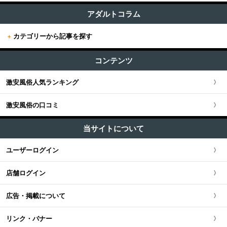
すべて (626)
東京版TOP
アダルトコラム
+
関東
その他 (12)
+
カテゴリーから記事を探す
東京全域
関東版TOP
+
関西
エステ・回春 (53)
すべての記事
渋谷・恵比寿・目黒
コンテンツ
関東全域
M性感・痴女 (17)
関西版TOP
+
東海・北陸・甲信越
ユーザー人気ランキング
セクキャバ (83)
新宿・歌舞伎町・新大久保・高田馬場
激安風俗人気ランキング
埼玉県
関西全域
東海・北陸・甲信越版TOP
+
北海道・東北
ソープ (3)
池袋・大塚・巣鴨
激安風俗の口コミ
神奈川県
大阪府
東海・北陸・甲信越全域
北海道・東北版TOP
+
中国・四国
ホテヘル (32)
五反田・品川・高輪・蒲田
当サイトについて
千葉県
京都府
愛知県
ファッションヘルス (90)
北海道・東北全域
中国・四国版TOP
+
九州・沖縄
ユーザーログイン
新橋・汐留・銀座・六本木
デリヘル (210)
茨城県
兵庫県
静岡県
宮城県
中国・四国全域
九州・沖縄版TOP
ピンサロ (27)
店舗ログイン
上野・鶯谷・神田・秋葉原
栃木県
滋賀県
新潟県
北海道
広島県
九州・沖縄全域
オナクラ・手コキ (117)
広告・掲載について
錦糸町・葛西・葛飾
群馬県
奈良県
岐阜県
青森県
岡山県
福岡県
リンク・バナー
立川・八王子・町田
和歌山県
三重県
秋田県