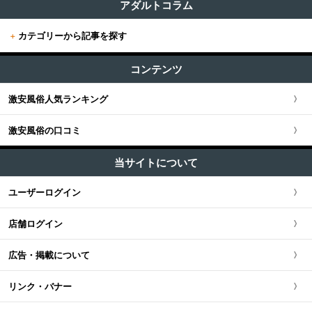
東京版TOP
アダルトコラム
+
関東
その他 (12)
+
カテゴリーから記事を探す
東京全域
関東版TOP
+
関西
エステ・回春 (53)
すべての記事
渋谷・恵比寿・目黒
コンテンツ
関東全域
M性感・痴女 (17)
関西版TOP
+
東海・北陸・甲信越
ユーザー人気ランキング
セクキャバ (83)
新宿・歌舞伎町・新大久保・高田馬場
激安風俗人気ランキング
埼玉県
関西全域
東海・北陸・甲信越版TOP
+
北海道・東北
ソープ (3)
池袋・大塚・巣鴨
激安風俗の口コミ
神奈川県
大阪府
東海・北陸・甲信越全域
北海道・東北版TOP
+
中国・四国
ホテヘル (32)
五反田・品川・高輪・蒲田
当サイトについて
千葉県
京都府
愛知県
ファッションヘルス (90)
北海道・東北全域
中国・四国版TOP
+
九州・沖縄
ユーザーログイン
新橋・汐留・銀座・六本木
デリヘル (210)
茨城県
兵庫県
静岡県
宮城県
中国・四国全域
九州・沖縄版TOP
ピンサロ (27)
店舗ログイン
上野・鶯谷・神田・秋葉原
栃木県
滋賀県
新潟県
北海道
広島県
九州・沖縄全域
オナクラ・手コキ (117)
広告・掲載について
錦糸町・葛西・葛飾
群馬県
奈良県
岐阜県
青森県
岡山県
福岡県
リンク・バナー
立川・八王子・町田
和歌山県
三重県
秋田県
鳥取県
熊本県