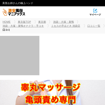
美形お姉さんの極上ハンド
HOME
東京版TOP
東京都
池袋・大塚・巣鴨
池袋・大塚・巣鴨オナクラ・手コキ
ミセスの手ほどき 池袋店
口コミ一覧
口コミ