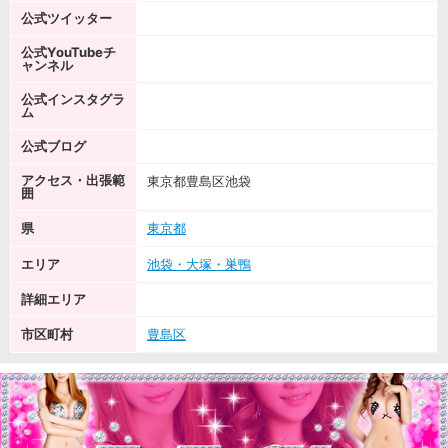
公式ツイッター
公式YouTubeチ
ャンネル
公式インスタグラ
ム
公式ブログ
アクセス・出張範
東京都豊島区池袋
囲
県
東京都
エリア
池袋・大塚・巣鴨
詳細エリア
市区町村
豊島区