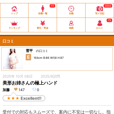
77
1814
トップ
在籍一覧
出勤
写メ日記
75
ランキング
割引・料金
地図
口コミ
口コミ
雪平
の口コミ
E
164cm B:86 W:58 H:87
2025年 10月 08日 2025/9訪問
美形お姉さんの極上ハンド
加藤
147
0
★★★
Excellent!!
受付での対応もスムーズで、案内に不安は一切なし。指