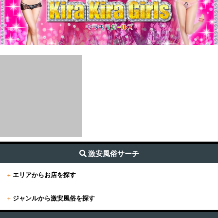
激安風俗サーチ
+
エリアからお店を探す
+
ジャンルから激安風俗を探す
+
東京
すべて (626)